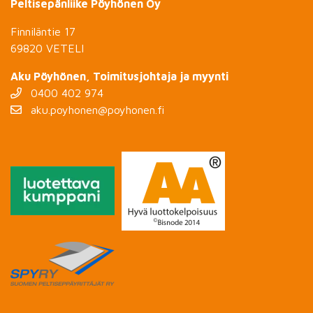
Peltisepänliike Pöyhönen Oy
Finniläntie 17
69820 VETELI
Aku Pöyhönen, Toimitusjohtaja ja myynti
0400 402 974
aku.poyhonen@poyhonen.fi