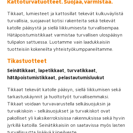
Kattoturvatuotteet. Suojaa, varmistaa.
Tikkaat, lumiesteet ja kattosillat tekevät kulkuväylistä
turvallisia, suojaavat kotisi rakenteita sekä tekevät
katolle pääsystä ja siellä liikkumisesta turvallisempaa.
Hätäpoistumistikkaat varmistaa turvallisen ulospääsyn
tulipalon sattuessa. Luotamme vain laadukkaisiin
tuotteisiin kokeneilta yhteistyökumppaneiltamme.
Tikastuotteet
Seinätikkaat, lapetikkaat, turvatikkaat,
hätäpoistumistikkaat, pelastautumisluukut
Tikkaat tekevät katolle pääsyn, siellä liikkumisen sekä
tarkastuskäynnit ja huoltotyöt turvallisemmaksi.
Tikkaat voidaan turvavarustella selkäsuojuksin ja
turvakiskoin - selkäsuojukset ja turvakiskot ovat
pakolliset yli kaksikerroksisissa rakennuksissa sekä hyvin
jyrkillä katoilla. Seinätikkaisiin on saatavissa myös lasten
turvallisuutta lisäävä kiipeilyeste.