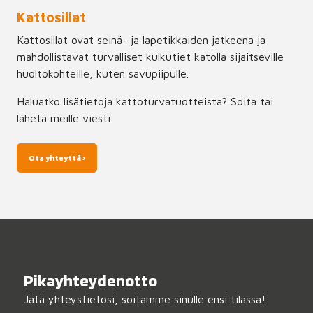
Kattosillat
Kattosillat ovat seinä- ja lapetikkaiden jatkeena ja
mahdollistavat turvalliset kulkutiet katolla sijaitseville
huoltokohteille, kuten savupiipulle.
Haluatko lisätietoja kattoturvatuotteista? Soita tai
lähetä meille viesti.
Ota yhteyttä ›
Pikayhteydenotto
Jätä yhteystietosi, soitamme sinulle ensi tilassa!